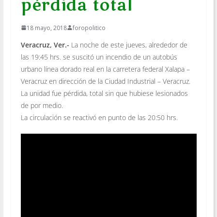
pérdida total
18 mayo, 2018
foropolitico
Veracruz, Ver.-
La noche de este jueves, alrededor de
las 19:45 hrs. se suscitó un incendio de un autobús
urbano línea dorado real en la carretera federal Xalapa –
Veracruz en dirección de la Ciudad Industrial – Veracruz.
La unidad fue pérdida, total sin que hubiese lesionados
de por medio.
La circulación se reactivó en punto de las 20:50 hrs.