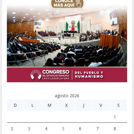
agosto 2026
D
L
M
X
J
V
S
1
2
3
4
5
6
7
8