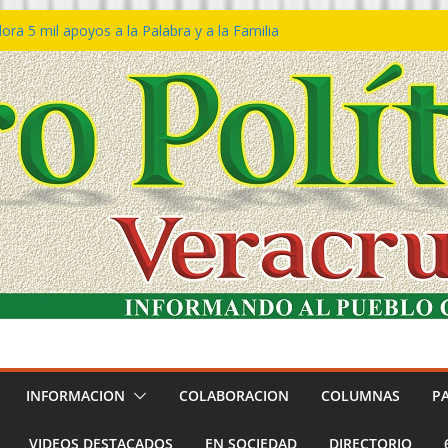
ra 5 mil apoyos a la Palabra y a la Familia
o Declaraciones de Procedencia en contra
s
 𝙂𝙤𝙗𝙞𝙚𝙧𝙣𝙤 𝙙𝙚𝙡 𝙀𝙨𝙩𝙖𝙙𝙤 𝙖 𝙙𝙞𝙨𝙛𝙧𝙪𝙩𝙖𝙧
𝙚𝙨𝙩𝙞𝙫𝙖𝙡 𝙙𝙚𝙡 𝙈𝙖𝙧 𝙚𝙣 𝘾𝙤𝙖𝙩𝙯𝙖𝙘𝙤𝙖𝙡𝙘𝙤𝙨
 de policías con vocación de servicio y
a: SSP
n Bravo rechaza acusaciones y asegura que
n solicitud de desafuero
INFORMACION
COLABORACION
COLUMNAS
P
VIDEOS DESTACADOS
EN SOCIEDAD
DIRECTORIO