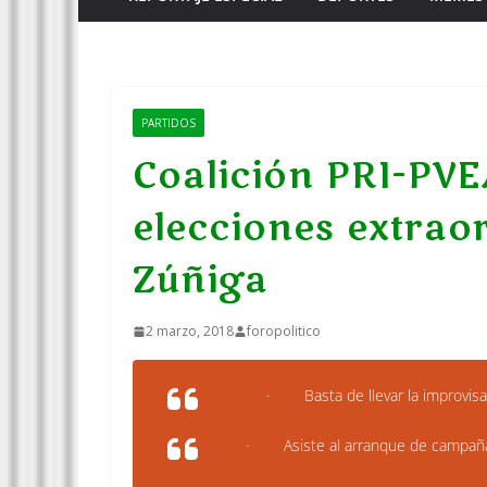
PARTIDOS
Coalición PRI-PVE
elecciones extrao
Zúñiga
2 marzo, 2018
foropolitico
· Basta de llevar la improvisaci
· Asiste al arranque de campaña 