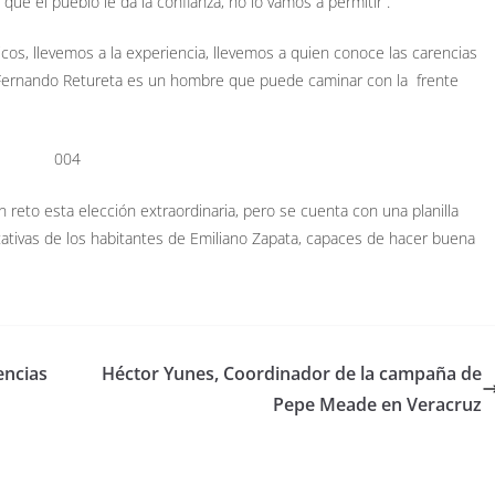
 que el pueblo le da la confianza, no lo vamos a permitir”.
licos, llevemos a la experiencia, llevemos a quien conoce las carencias
ue Fernando Retureta es un hombre que puede caminar con la frente
 reto esta elección extraordinaria, pero se cuenta con una planilla
tativas de los habitantes de Emiliano Zapata, capaces de hacer buena
encias
Héctor Yunes, Coordinador de la campaña de
Pepe Meade en Veracruz