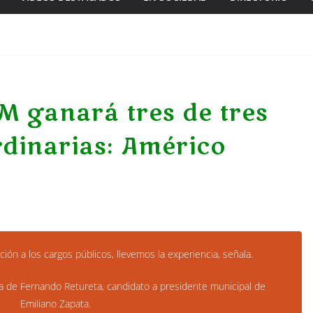
M ganará tres de tres
rdinarias: Américo
ón a los cargos públicos, llevemos la experiencia, señala.
de Fernando Retureta, candidato a presidente municipal de
Emiliano Zapata.