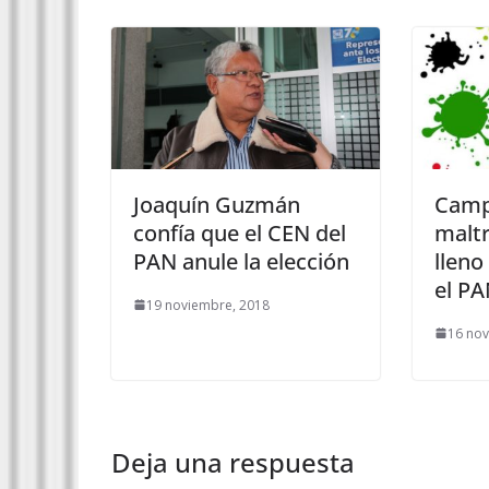
Joaquín Guzmán
Camp
confía que el CEN del
maltr
PAN anule la elección
lleno
el P
19 noviembre, 2018
16 nov
Deja una respuesta