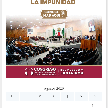
agosto 2026
D
L
M
X
J
V
S
1