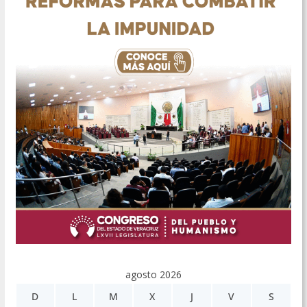
agosto 2026
D
L
M
X
J
V
S