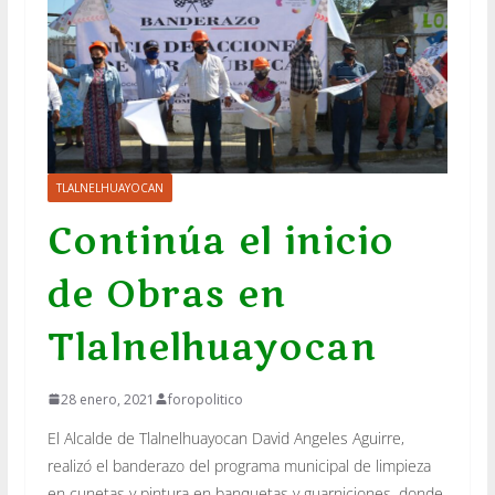
TLALNELHUAYOCAN
Continúa el inicio
de Obras en
Tlalnelhuayocan
28 enero, 2021
foropolitico
El Alcalde de Tlalnelhuayocan David Angeles Aguirre,
realizó el banderazo del programa municipal de limpieza
en cunetas y pintura en banquetas y guarniciones, donde