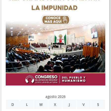
agosto 2026
D
L
M
X
J
V
S