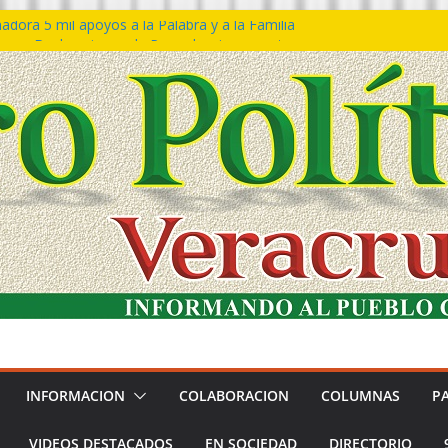
dora 5 mil apoyos a la Palabra y a la Familia
eso Declaraciones de Procedencia en contra
ipes
𝙩𝙖 𝙂𝙤𝙗𝙞𝙚𝙧𝙣𝙤 𝙙𝙚𝙡 𝙀𝙨𝙩𝙖𝙙𝙤 𝙖 𝙙𝙞𝙨𝙛𝙧𝙪𝙩𝙖𝙧
 𝙁𝙚𝙨𝙩𝙞𝙫𝙖𝙡 𝙙𝙚𝙡 𝙈𝙖𝙧 𝙚𝙣 𝘾𝙤𝙖𝙩𝙯𝙖𝙘𝙤𝙖𝙡𝙘𝙤𝙨
ón de policías con vocación de servicio y
dana: SSP
tín Bravo rechaza acusaciones y asegura que
úan solicitud de desafuero
INFORMACION
COLABORACION
COLUMNAS
P
VIDEOS DESTACADOS
EN SOCIEDAD
DIRECTORIO