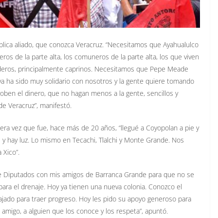
lica aliado, que conozca Veracruz. “Necesitamos que Ayahualulco
os de la parte alta, los comuneros de la parte alta, los que viven
aderos, principalmente caprinos. Necesitamos que Pepe Meade
ya ha sido muy solidario con nosotros y la gente quiere tomando
oben el dinero, que no hagan menos a la gente, sencillos y
e Veracruz”, manifestó.
ra vez que fue, hace más de 20 años, “llegué a Coyopolan a pie y
 y hay luz. Lo mismo en Tecachi, Tlalchi y Monte Grande. Nos
 Xico”.
 de Diputados con mis amigos de Barranca Grande para que no se
ra el drenaje. Hoy ya tienen una nueva colonia. Conozco el
ajado para traer progreso. Hoy les pido su apoyo generoso para
 amigo, a alguien que los conoce y los respeta”, apuntó.