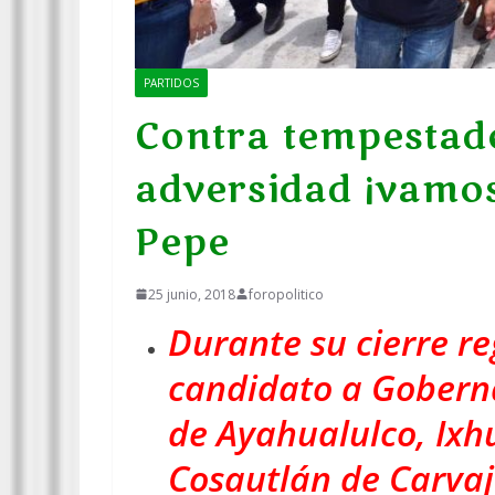
PARTIDOS
Contra tempestade
adversidad ¡vamos 
Pepe
25 junio, 2018
foropolitico
Durante su cierre r
candidato a Goberna
de Ayahualulco, Ixh
Cosautlán de Carvaj