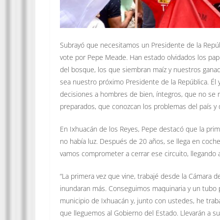
Subrayó que necesitamos un Presidente de la Repúb
vote por Pepe Meade. Han estado olvidados los paper
del bosque, los que siembran maíz y nuestros gan
sea nuestro próximo Presidente de la República. Él 
decisiones a hombres de bien, íntegros, que no se r
preparados, que conozcan los problemas del país y d
En Ixhuacán de los Reyes, Pepe destacó que la prime
no había luz. Después de 20 años, se llega en coche
vamos comprometer a cerrar ese circuito, llegando a
“La primera vez que vine, trabajé desde la Cámara
inundaran más. Conseguimos maquinaria y un tubo pa
municipio de Ixhuacán y, junto con ustedes, he trab
que lleguemos al Gobierno del Estado. Llevarán a su