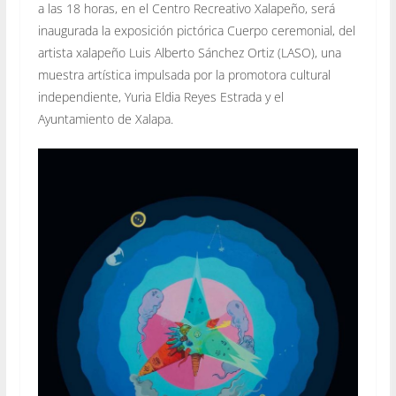
a las 18 horas, en el Centro Recreativo Xalapeño, será
inaugurada la exposición pictórica Cuerpo ceremonial, del
artista xalapeño Luis Alberto Sánchez Ortiz (LASO), una
muestra artística impulsada por la promotora cultural
independiente, Yuria Eldia Reyes Estrada y el
Ayuntamiento de Xalapa.