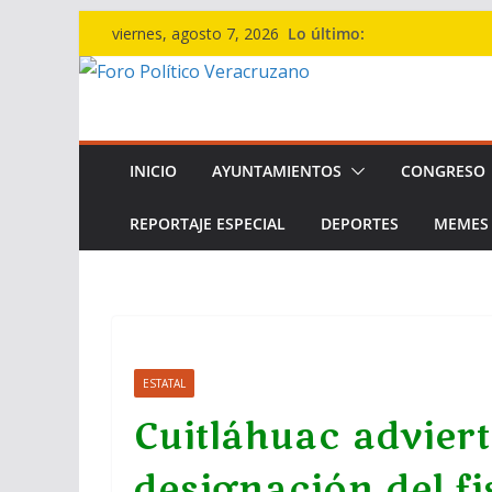
Saltar
Lo último:
viernes, agosto 7, 2026
al
contenido
INICIO
AYUNTAMIENTOS
CONGRESO
REPORTAJE ESPECIAL
DEPORTES
MEMES
ESTATAL
Cuitláhuac adviert
designación del fi