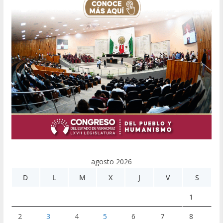
agosto 2026
D
L
M
X
J
V
S
1
2
3
4
5
6
7
8