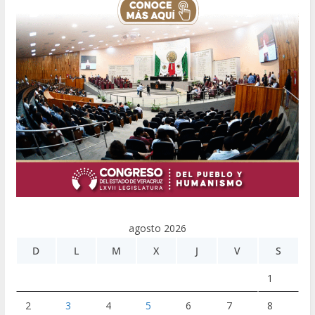
agosto 2026
D
L
M
X
J
V
S
1
2
3
4
5
6
7
8