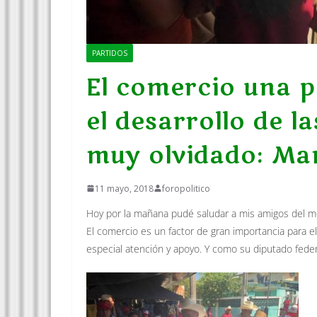
PARTIDOS
El comercio una p
el desarrollo de l
muy olvidado: Ma
11 mayo, 2018
foropolitico
Hoy por la mañana pudé saludar a mis amigos del m
El comercio es un factor de gran importancia para e
especial atención y apoyo. Y como su diputado feder