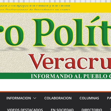
ra 5 mil apoyos a la Palabra y a la Familia
so Declaraciones de Procedencia en contra
es
𝙖 𝙂𝙤𝙗𝙞𝙚𝙧𝙣𝙤 𝙙𝙚𝙡 𝙀𝙨𝙩𝙖𝙙𝙤 𝙖 𝙙𝙞𝙨𝙛𝙧𝙪𝙩𝙖𝙧
𝙚𝙨𝙩𝙞𝙫𝙖𝙡 𝙙𝙚𝙡 𝙈𝙖𝙧 𝙚𝙣 𝘾𝙤𝙖𝙩𝙯𝙖𝙘𝙤𝙖𝙡𝙘𝙤𝙨
 de policías con vocación de servicio y
na: SSP
n Bravo rechaza acusaciones y asegura que
n solicitud de desafuero
INFORMACION
COLABORACION
COLUMNAS
P
VIDEOS DESTACADOS
EN SOCIEDAD
DIRECTORIO