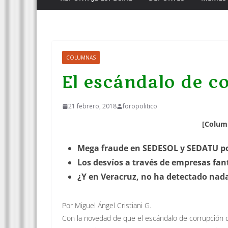
COLUMNAS
El escándalo de c
21 febrero, 2018
foropolitico
[Column
Mega fraude en SEDESOL y SEDATU po
Los desvíos a través de empresas f
¿Y en Veracruz, no ha detectado nada
Por Miguel Ángel Cristiani G.
Con la novedad de que el escándalo de corrupción