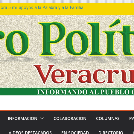
ra 5 mil apoyos a la Palabra y a la Familia
o Declaraciones de Procedencia en contra
s
 𝙂𝙤𝙗𝙞𝙚𝙧𝙣𝙤 𝙙𝙚𝙡 𝙀𝙨𝙩𝙖𝙙𝙤 𝙖 𝙙𝙞𝙨𝙛𝙧𝙪𝙩𝙖𝙧
𝙚𝙨𝙩𝙞𝙫𝙖𝙡 𝙙𝙚𝙡 𝙈𝙖𝙧 𝙚𝙣 𝘾𝙤𝙖𝙩𝙯𝙖𝙘𝙤𝙖𝙡𝙘𝙤𝙨
 de policías con vocación de servicio y
a: SSP
n Bravo rechaza acusaciones y asegura que
n solicitud de desafuero
INFORMACION
COLABORACION
COLUMNAS
P
VIDEOS DESTACADOS
EN SOCIEDAD
DIRECTORIO