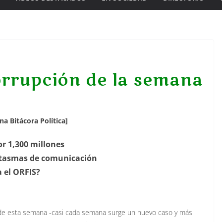
orrupción de la semana
a Bitácora Política]
r 1,300 millones
antasmas de comunicación
 el ORFIS?
 de esta semana -casi cada semana surge un nuevo caso y más