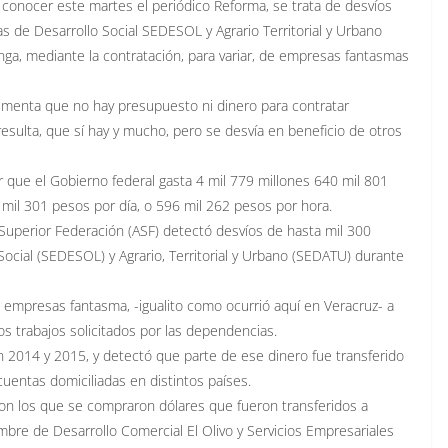
 conocer este martes el periódico Reforma, se trata de desvíos
s de Desarrollo Social SEDESOL y Agrario Territorial y Urbano
ga, mediante la contratación, para variar, de empresas fantasmas
umenta que no hay presupuesto ni dinero para contratar
sulta, que sí hay y mucho, pero se desvía en beneficio de otros
que el Gobierno federal gasta 4 mil 779 millones 640 mil 801
 mil 301 pesos por día, o 596 mil 262 pesos por hora.
a Superior Federación (ASF) detectó desvíos de hasta mil 300
Social (SEDESOL) y Agrario, Territorial y Urbano (SEDATU) durante
a empresas fantasma, -igualito como ocurrió aquí en Veracruz- a
os trabajos solicitados por las dependencias.
en 2014 y 2015, y detectó que parte de ese dinero fue transferido
uentas domiciliadas en distintos países.
con los que se compraron dólares que fueron transferidos a
mbre de Desarrollo Comercial El Olivo y Servicios Empresariales