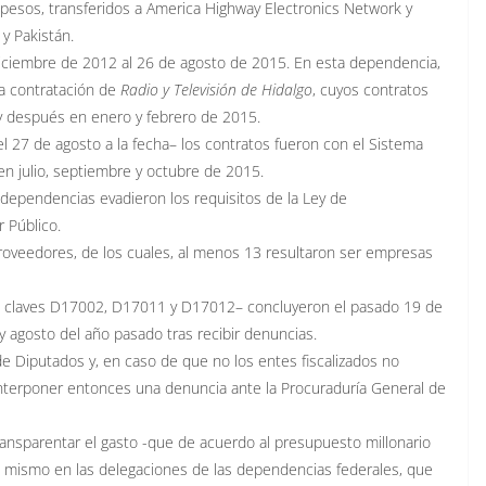
 pesos, transferidos a America Highway Electronics Network y
y Pakistán.
diciembre de 2012 al 26 de agosto de 2015. En esta dependencia,
 la contratación de
Radio y Televisión de Hidalgo
, cuyos contratos
y después en enero y febrero de 2015.
l 27 de agosto a la fecha– los contratos fueron con el Sistema
n julio, septiembre y octubre de 2015.
dependencias evadieron los requisitos de la Ley de
 Público.
oveedores, de los cuales, al menos 13 resultaron ser empresas
las claves D17002, D17011 y D17012– concluyeron el pasado 19 de
 y agosto del año pasado tras recibir denuncias.
e Diputados y, en caso de que no los entes fiscalizados no
 interponer entonces una denuncia ante la Procuraduría General de
ransparentar el gasto -que de acuerdo al presupuesto millonario
lo mismo en las delegaciones de las dependencias federales, que