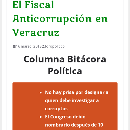
El Fiscal
Anticorrupción en
Veracruz
16 marzo, 2018
foropolitico
Columna Bitácora
Política
No hay prisa por designar a
quien debe investigar a
corruptos
El Congreso debió
nombrarlo después de 10