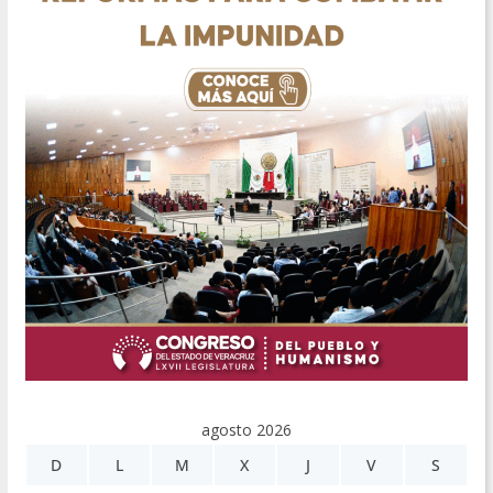
agosto 2026
D
L
M
X
J
V
S