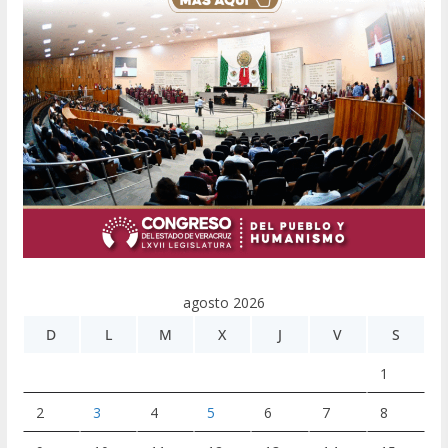
agosto 2026
D
L
M
X
J
V
S
1
2
3
4
5
6
7
8