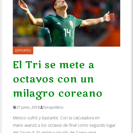
DEPORTES
El Tri se mete a
octavos con un
milagro coreano
27 junio, 2018
foropolitico
México sufrió y bastante. Con la calculadora en
mano avanzó a los octavos de final como segundo lugar
del Grupo F. El agónico triunfo de Corea ante