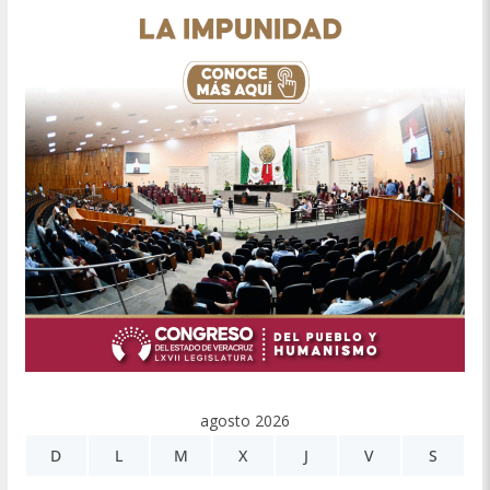
agosto 2026
D
L
M
X
J
V
S