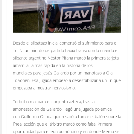
Desde el silbatazo inicial comenzó el sufrimiento para el
Tri. Ni un minuto de partido había transcurrido cuando el
silbante argentino Néstor Pitana marcó la primera tarjeta
amarrilla, la más rápida en la historia de los
mundiales para Jesús Gallardo por un manotazo a Ola
Toivonen. Esa jugada empezó a desestabilizar a un Tri que
empezaba a mostrar nerviosismo.
Todo iba mal para el conjunto azteca, tras la
amonestación de Gallardo, llegó una jugada polémica
con Guillermo Ochoa quien salió a tomar el balón sobre la
línea, acción que el árbitro marcó como falta. Primera
oportunidad para el equipo nórdico y en donde Memo se