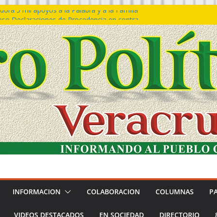
ora 5 mil apoyos a la Palabra y a la Familia
so Declaraciones de Procedencia en contra
es
𝙖 𝙂𝙤𝙗𝙞𝙚𝙧𝙣𝙤 𝙙𝙚𝙡 𝙀𝙨𝙩𝙖𝙙𝙤 𝙖 𝙙𝙞𝙨𝙛𝙧𝙪𝙩𝙖𝙧
𝙚𝙨𝙩𝙞𝙫𝙖𝙡 𝙙𝙚𝙡 𝙈𝙖𝙧 𝙚𝙣 𝘾𝙤𝙖𝙩𝙯𝙖𝙘𝙤𝙖𝙡𝙘𝙤𝙨
n de policías con vocación de servicio y
na: SSP
ín Bravo rechaza acusaciones y asegura que
an solicitud de desafuero
INFORMACION
COLABORACION
COLUMNAS
P
VIDEOS DESTACADOS
EN SOCIEDAD
DIRECTORIO