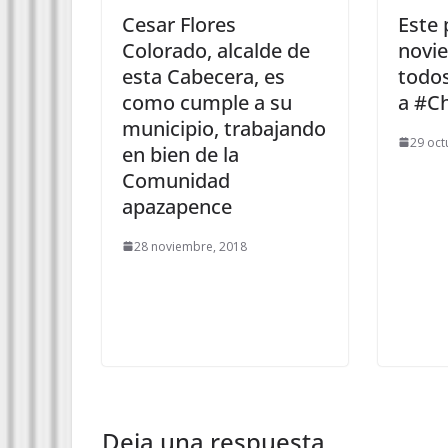
Cesar Flores
Este 
Colorado, alcalde de
novi
esta Cabecera, es
todos
como cumple a su
a #C
municipio, trabajando
29 oct
en bien de la
Comunidad
apazapence
28 noviembre, 2018
Deja una respuesta