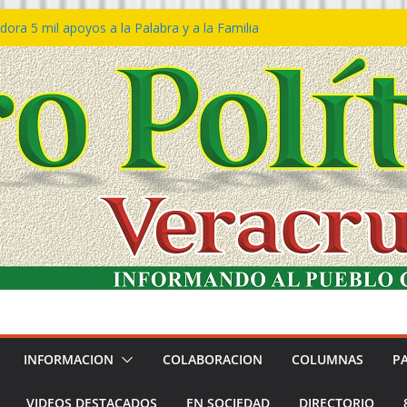
ora 5 mil apoyos a la Palabra y a la Familia
so Declaraciones de Procedencia en contra
es
𝙖 𝙂𝙤𝙗𝙞𝙚𝙧𝙣𝙤 𝙙𝙚𝙡 𝙀𝙨𝙩𝙖𝙙𝙤 𝙖 𝙙𝙞𝙨𝙛𝙧𝙪𝙩𝙖𝙧
𝙚𝙨𝙩𝙞𝙫𝙖𝙡 𝙙𝙚𝙡 𝙈𝙖𝙧 𝙚𝙣 𝘾𝙤𝙖𝙩𝙯𝙖𝙘𝙤𝙖𝙡𝙘𝙤𝙨
n de policías con vocación de servicio y
na: SSP
ín Bravo rechaza acusaciones y asegura que
an solicitud de desafuero
INFORMACION
COLABORACION
COLUMNAS
P
VIDEOS DESTACADOS
EN SOCIEDAD
DIRECTORIO