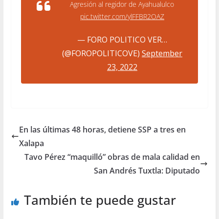
Agresión al regidor de Ayahualulco
pic.twitter.com/ylFFBR2OAZ
— FORO POLITICO VER…
(@FOROPOLITICOVE)
September
23, 2022
En las últimas 48 horas, detiene SSP a tres en
Xalapa
Tavo Pérez “maquilló” obras de mala calidad en
San Andrés Tuxtla: Diputado
También te puede gustar