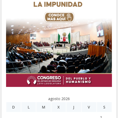
agosto 2026
D
L
M
X
J
V
S
1