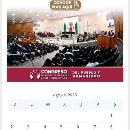
agosto 2026
D
L
M
X
J
V
S
1
2
3
4
5
6
7
8