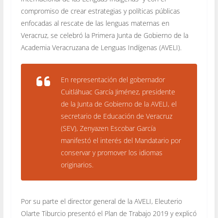
compromiso de crear estrategias y políticas públicas
enfocadas al rescate de las lenguas maternas en
Veracruz, se celebró la Primera Junta de Gobierno de la
Academia Veracruzana de Lenguas Indígenas (AVELI).
En representación del gobernador
Cuitláhuac García Jiménez, presidente
de la Junta de Gobierno de la AVELI, el
secretario de Educación de Veracruz
(SEV), Zenyazen Escobar García
manifestó el interés del Mandatario por
conservar y promover los idiomas
originarios.
Por su parte el director general de la AVELI, Eleuterio
Olarte Tiburcio presentó el Plan de Trabajo 2019 y explicó