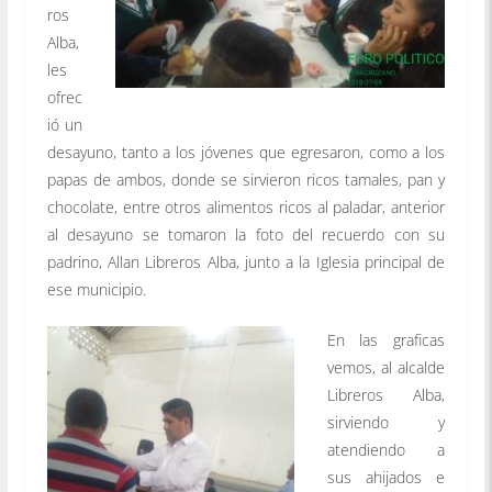
ros
Alba,
les
ofrec
ió un
desayuno, tanto a los jóvenes que egresaron, como a los
papas de ambos, donde se sirvieron ricos tamales, pan y
chocolate, entre otros alimentos ricos al paladar, anterior
al desayuno se tomaron la foto del recuerdo con su
padrino, Allan Libreros Alba, junto a la Iglesia principal de
ese municipio.
En las graficas
vemos, al alcalde
Libreros Alba,
sirviendo y
atendiendo a
sus ahijados e