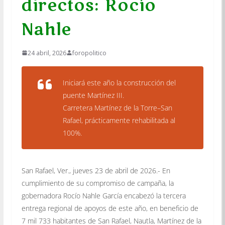
directos: Rocío
Nahle
24 abril, 2026
foropolitico
Iniciará este año la construcción del
puente Martínez III.
Carretera Martínez de la Torre–San
Rafael, prácticamente rehabilitada al
100%.
San Rafael, Ver., jueves 23 de abril de 2026.- En
cumplimiento de su compromiso de campaña, la
gobernadora Rocío Nahle García encabezó la tercera
entrega regional de apoyos de este año, en beneficio de
7 mil 733 habitantes de San Rafael, Nautla, Martínez de la