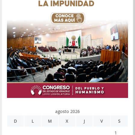
agosto 2026
D
L
M
X
J
V
S
1