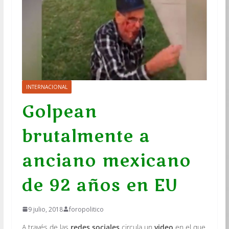
INTERNACIONAL
Golpean
brutalmente a
anciano mexicano
de 92 años en EU
9 julio, 2018
foropolitico
A través de las
redes sociales
circula un
video
en el que