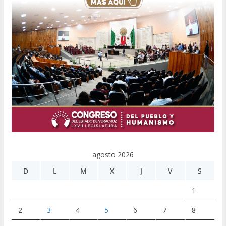
agosto 2026
D
L
M
X
J
V
S
1
2
3
4
5
6
7
8