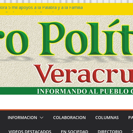
ra 5 mil apoyos a la Palabra y a la Familia
o Declaraciones de Procedencia en contra
s
 𝙂𝙤𝙗𝙞𝙚𝙧𝙣𝙤 𝙙𝙚𝙡 𝙀𝙨𝙩𝙖𝙙𝙤 𝙖 𝙙𝙞𝙨𝙛𝙧𝙪𝙩𝙖𝙧
𝙚𝙨𝙩𝙞𝙫𝙖𝙡 𝙙𝙚𝙡 𝙈𝙖𝙧 𝙚𝙣 𝘾𝙤𝙖𝙩𝙯𝙖𝙘𝙤𝙖𝙡𝙘𝙤𝙨
 de policías con vocación de servicio y
a: SSP
n Bravo rechaza acusaciones y asegura que
n solicitud de desafuero
INFORMACION
COLABORACION
COLUMNAS
P
VIDEOS DESTACADOS
EN SOCIEDAD
DIRECTORIO