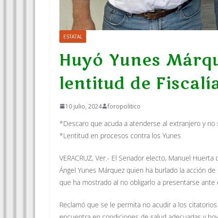
ESTATAL
Huyó Yunes Márque
lentitud de Fiscal
10 julio, 2024
foropolitico
*Descaro que acuda a atenderse al extranjero y no 
*Lentitud en procesos contra los Yunes
VERACRUZ, Ver.- El Senador electo, Manuel Huerta cri
Ángel Yunes Márquez quien ha burlado la acción de l
que ha mostrado al no obligarlo a presentarse ante e
Reclamó que se le permita no acudir a los citatorio
encuentra en condiciones de salud adecuadas y hoy 