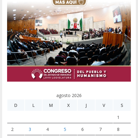
agosto 2026
D
L
M
X
J
V
S
1
2
3
4
5
6
7
8