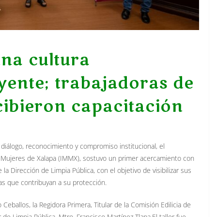
na cultura
uyente; trabajadoras de
cibieron capacitación
e diálogo, reconocimiento y compromiso institucional, el
as Mujeres de Xalapa (IMMX), sostuvo un primer acercamiento con
la Dirección de Limpia Pública, con el objetivo de visibilizar sus
as que contribuyan a su protección.
 Ceballos, la Regidora Primera, Titular de la Comisión Edilicia de
or de Limpia Pública, Mtro. Francisco Martínez Tlapa.El taller fue