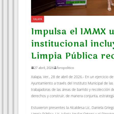
XALAPA
Impulsa el IMMX u
institucional incl
Limpia Pública re
27 abril, 2026
foropolitico
Xalapa, Ver., 28 de abril de 2026.- En un ejercicio d
Ayuntamiento a través del Instituto Municipal de l
trabajadoras de las áreas de barrido y recolección de 
derechos y construir, de manera conjunta, estrategi
Estuvieron presentes la Alcaldesa Lic. Daniela Griego
Limpia Pública, Lic. Julieta Aguilar Ortega y el Direct