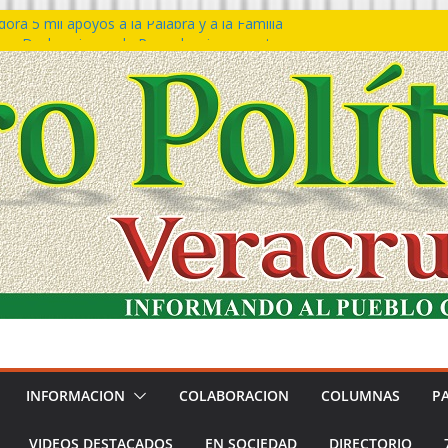
ra 5 mil apoyos a la Palabra y a la Familia
so Declaraciones de Procedencia en contra
es
𝙖 𝙂𝙤𝙗𝙞𝙚𝙧𝙣𝙤 𝙙𝙚𝙡 𝙀𝙨𝙩𝙖𝙙𝙤 𝙖 𝙙𝙞𝙨𝙛𝙧𝙪𝙩𝙖𝙧
𝙚𝙨𝙩𝙞𝙫𝙖𝙡 𝙙𝙚𝙡 𝙈𝙖𝙧 𝙚𝙣 𝘾𝙤𝙖𝙩𝙯𝙖𝙘𝙤𝙖𝙡𝙘𝙤𝙨
 de policías con vocación de servicio y
na: SSP
n Bravo rechaza acusaciones y asegura que
n solicitud de desafuero
INFORMACION
COLABORACION
COLUMNAS
P
VIDEOS DESTACADOS
EN SOCIEDAD
DIRECTORIO