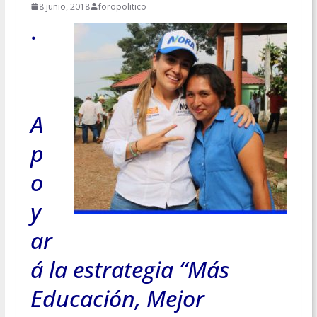
8 junio, 2018
foropolitico
·
A
p
o
y
ar
á la estrategia “Más
Educación, Mejor