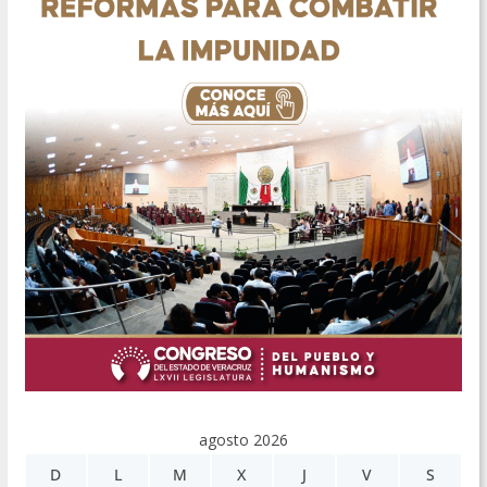
agosto 2026
D
L
M
X
J
V
S