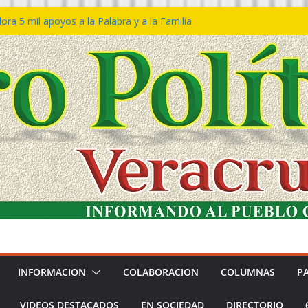
ra 5 mil apoyos a la Palabra y a la Familia
o Declaraciones de Procedencia en contra
s
 𝙂𝙤𝙗𝙞𝙚𝙧𝙣𝙤 𝙙𝙚𝙡 𝙀𝙨𝙩𝙖𝙙𝙤 𝙖 𝙙𝙞𝙨𝙛𝙧𝙪𝙩𝙖𝙧
𝙚𝙨𝙩𝙞𝙫𝙖𝙡 𝙙𝙚𝙡 𝙈𝙖𝙧 𝙚𝙣 𝘾𝙤𝙖𝙩𝙯𝙖𝙘𝙤𝙖𝙡𝙘𝙤𝙨
 de policías con vocación de servicio y
a: SSP
n Bravo rechaza acusaciones y asegura que
n solicitud de desafuero
INFORMACION
COLABORACION
COLUMNAS
P
VIDEOS DESTACADOS
EN SOCIEDAD
DIRECTORIO