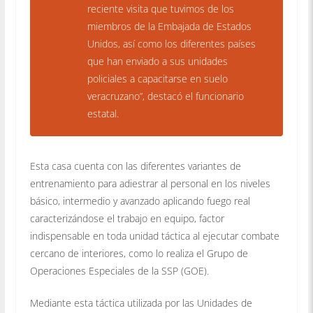
reciente visita que tuvimos de los
miembros de la Embajada de Estados
Unidos, así como los diferentes países
que han enviado a sus unidades
policiales a capacitarse en suelo
veracruzano”, destacó el funcionario
estatal.
Esta casa cuenta con las diferentes variantes de
entrenamiento para adiestrar al personal en los niveles
básico, intermedio y avanzado aplicando fuego real
caracterizándose el trabajo en equipo, factor
indispensable en toda unidad táctica al ejecutar combate
cercano de interiores, como lo realiza el Grupo de
Operaciones Especiales de la SSP (GOE).
Mediante esta táctica utilizada por las Unidades de