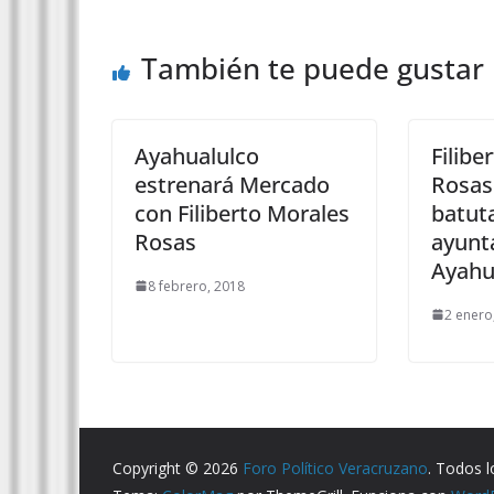
También te puede gustar
Ayahualulco
Filibe
estrenará Mercado
Rosas
con Filiberto Morales
batuta
Rosas
ayunt
Ayahu
8 febrero, 2018
2 enero
Copyright © 2026
Foro Político Veracruzano
. Todos 