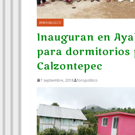
AYAHUALULCO
Inauguran en Ayah
para dormitorios 
Calzontepec
7 septiembre, 2018
foropolitico