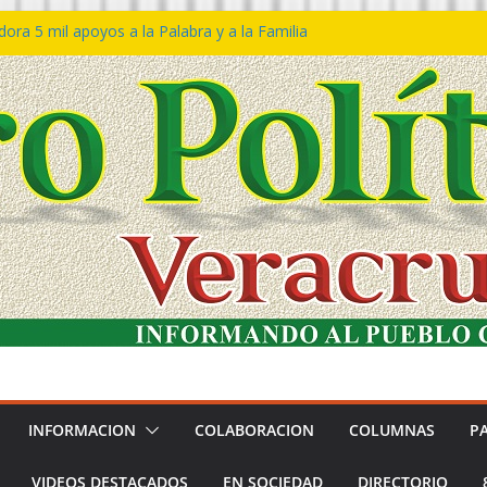
ra 5 mil apoyos a la Palabra y a la Familia
so Declaraciones de Procedencia en contra
es
𝙖 𝙂𝙤𝙗𝙞𝙚𝙧𝙣𝙤 𝙙𝙚𝙡 𝙀𝙨𝙩𝙖𝙙𝙤 𝙖 𝙙𝙞𝙨𝙛𝙧𝙪𝙩𝙖𝙧
𝙚𝙨𝙩𝙞𝙫𝙖𝙡 𝙙𝙚𝙡 𝙈𝙖𝙧 𝙚𝙣 𝘾𝙤𝙖𝙩𝙯𝙖𝙘𝙤𝙖𝙡𝙘𝙤𝙨
 de policías con vocación de servicio y
na: SSP
n Bravo rechaza acusaciones y asegura que
n solicitud de desafuero
INFORMACION
COLABORACION
COLUMNAS
P
VIDEOS DESTACADOS
EN SOCIEDAD
DIRECTORIO