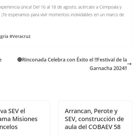
experiencia única! Del 16 al 18 de agosto, acércate a Cempoala y
er. ¡Te esperamos para vivir momentos inolvidables en un marco de
gría #Veracruz
e
🔴Rinconada Celebra con Éxito el ‼️Festival de la
Garnacha 2024‼️
va SEV el
Arrancan, Perote y
ama Misiones
SEV, construcción de
ncelos
aula del COBAEV 58