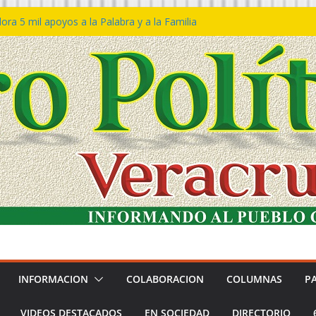
ra 5 mil apoyos a la Palabra y a la Familia
o Declaraciones de Procedencia en contra
s
 𝙂𝙤𝙗𝙞𝙚𝙧𝙣𝙤 𝙙𝙚𝙡 𝙀𝙨𝙩𝙖𝙙𝙤 𝙖 𝙙𝙞𝙨𝙛𝙧𝙪𝙩𝙖𝙧
𝙚𝙨𝙩𝙞𝙫𝙖𝙡 𝙙𝙚𝙡 𝙈𝙖𝙧 𝙚𝙣 𝘾𝙤𝙖𝙩𝙯𝙖𝙘𝙤𝙖𝙡𝙘𝙤𝙨
 de policías con vocación de servicio y
a: SSP
n Bravo rechaza acusaciones y asegura que
n solicitud de desafuero
INFORMACION
COLABORACION
COLUMNAS
P
VIDEOS DESTACADOS
EN SOCIEDAD
DIRECTORIO