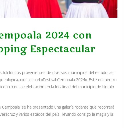
 Cempoala 2024 con
pping Espectacular
folclóricos provenientes de diversos municipios del estado, así
eológica, dio inicio el «Festival Cempoala 2024». Este encuentro
picentro de la celebración en la localidad del municipio de Úrsulo
de Cempoala, se ha presentado una galería rodante que recorrerá
racruz y varios estados del país, llevando consigo la magia y la