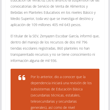
Educación de Veracruz (SEV) anunció la suspensión de las
convocatorias de Servicio de Venta de Alimentos y
Bebidas en Planteles Educativos en los niveles Básico y
Medio Superior, toda vez que se investiga el destino y
aplicación de 109 millones 405 mil 643 pesos.
El titular de la SEV, Zenyazen Escobar García, informó que,
dentro del manejo de los recursos de dos mil 796
tiendas escolares registradas, 860 planteles no han
transparentado recursos y no se tiene conocimiento ni
información alguna de mil 936.
Por lo anterior, dio a conocer que la
dependencia iniciará una revisión de los
subsistemas de Educación Básica
(secundarias técnicas, estatales,
telesecundarias y secundarias
generales), así como de nivel