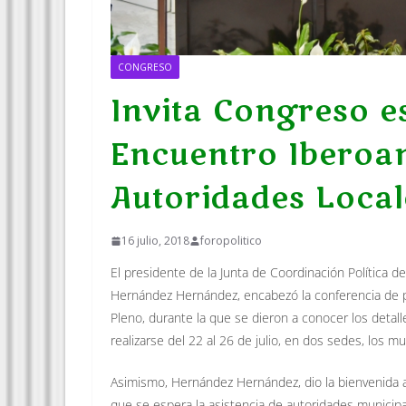
CONGRESO
Invita Congreso est
Encuentro Iberoa
Autoridades Local
16 julio, 2018
foropolitico
El presidente de la Junta de Coordinación Política d
Hernández Hernández, encabezó la conferencia de pr
Pleno, durante la que se dieron a conocer los detal
realizarse del 22 al 26 de julio, en dos sedes, los m
Asimismo, Hernández Hernández, dio la bienvenida a 
que se espera la asistencia de autoridades municip