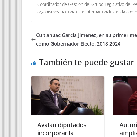
Coordinador de Gestión del Grupo Legislativo del PA
organismos nacionales e internacionales en la coord
Cuitlahuac García Jiménez, en su primer m
como Gobernador Electo. 2018-2024
También te puede gustar
Avalan diputados
Autor
incorporar la
ampli