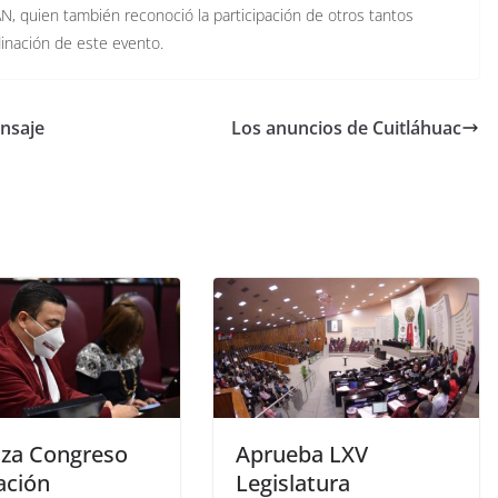
N, quien también reconoció la participación de otros tantos
inación de este evento.
ensaje
Los anuncios de Cuitláhuac
iza Congreso
A p r u e b a L X V
ación
L e g i s l a t u r a