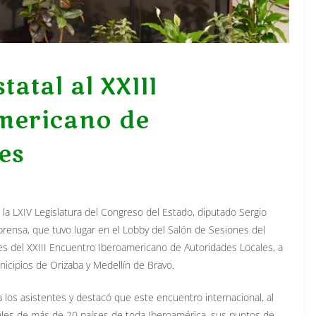
atal al XXIII
mericano de
es
e la LXIV Legislatura del Congreso del Estado, diputado Sergio
ensa, que tuvo lugar en el Lobby del Salón de Sesiones del
les del XXIII Encuentro Iberoamericano de Autoridades Locales, a
unicipios de Orizaba y Medellín de Bravo.
los asistentes y destacó que este encuentro internacional, al
ales de más de 20 países de toda Iberoamérica, sus puntos de