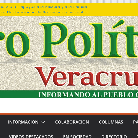
ra 5 mil apoyos a la Palabra y a la Familia
so Declaraciones de Procedencia en contra
es
𝙖 𝙂𝙤𝙗𝙞𝙚𝙧𝙣𝙤 𝙙𝙚𝙡 𝙀𝙨𝙩𝙖𝙙𝙤 𝙖 𝙙𝙞𝙨𝙛𝙧𝙪𝙩𝙖𝙧
𝙚𝙨𝙩𝙞𝙫𝙖𝙡 𝙙𝙚𝙡 𝙈𝙖𝙧 𝙚𝙣 𝘾𝙤𝙖𝙩𝙯𝙖𝙘𝙤𝙖𝙡𝙘𝙤𝙨
 de policías con vocación de servicio y
na: SSP
n Bravo rechaza acusaciones y asegura que
n solicitud de desafuero
INFORMACION
COLABORACION
COLUMNAS
P
VIDEOS DESTACADOS
EN SOCIEDAD
DIRECTORIO