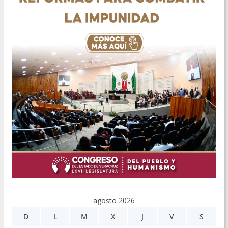
agosto 2026
D
L
M
X
J
V
S