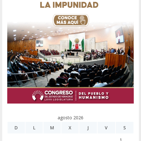
agosto 2026
D
L
M
X
J
V
S
1