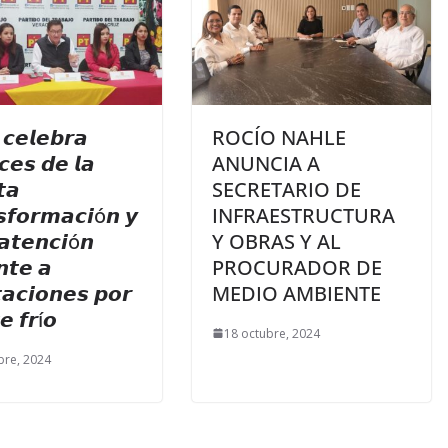
 𝙘𝙚𝙡𝙚𝙗𝙧𝙖
ROCÍO NAHLE
𝙚𝙨 𝙙𝙚 𝙡𝙖
ANUNCIA A
𝙩𝙖
SECRETARIO DE
𝙨𝙛𝙤𝙧𝙢𝙖𝙘𝙞ó𝙣 𝙮
INFRAESTRUCTURA
𝙖𝙩𝙚𝙣𝙘𝙞ó𝙣
Y OBRAS Y AL
𝙣𝙩𝙚 𝙖
PROCURADOR DE
𝙖𝙘𝙞𝙤𝙣𝙚𝙨 𝙥𝙤𝙧
MEDIO AMBIENTE
𝙚 𝙛𝙧í𝙤
18 octubre, 2024
bre, 2024