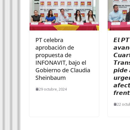
PT celebra
𝙀𝙡 𝙋𝙏
aprobación de
𝙖𝙫𝙖𝙣
propuesta de
𝘾𝙪𝙖𝙧
INFONAVIT, bajo el
𝙏𝙧𝙖𝙣
Gobierno de Claudia
𝙥𝙞𝙙𝙚 
Sheinbaum
𝙪𝙧𝙜𝙚
𝙖𝙛𝙚𝙘
29 octubre, 2024
𝙛𝙧𝙚𝙣𝙩
22 octu