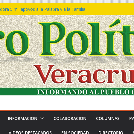
ora 5 mil apoyos a la Palabra y a la Familia
so Declaraciones de Procedencia en contra
es
𝙖 𝙂𝙤𝙗𝙞𝙚𝙧𝙣𝙤 𝙙𝙚𝙡 𝙀𝙨𝙩𝙖𝙙𝙤 𝙖 𝙙𝙞𝙨𝙛𝙧𝙪𝙩𝙖𝙧
𝙚𝙨𝙩𝙞𝙫𝙖𝙡 𝙙𝙚𝙡 𝙈𝙖𝙧 𝙚𝙣 𝘾𝙤𝙖𝙩𝙯𝙖𝙘𝙤𝙖𝙡𝙘𝙤𝙨
n de policías con vocación de servicio y
na: SSP
ín Bravo rechaza acusaciones y asegura que
an solicitud de desafuero
INFORMACION
COLABORACION
COLUMNAS
P
VIDEOS DESTACADOS
EN SOCIEDAD
DIRECTORIO