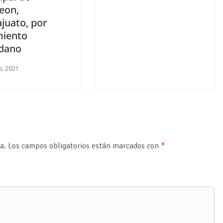
eon,
juato, por
iento
dano
, 2021
a.
Los campos obligatorios están marcados con
*