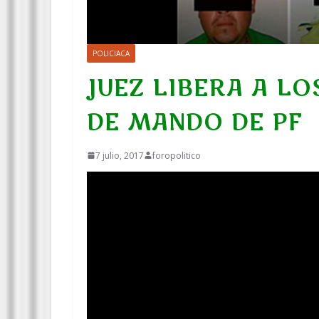
POLICIACA
JUEZ LIBERA A L
DE MANDO DE PF
7 julio, 2017
foropolitico