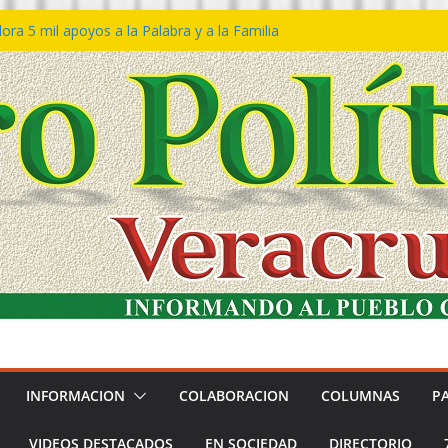
ra 5 mil apoyos a la Palabra y a la Familia
o Declaraciones de Procedencia en contra
s
 𝙂𝙤𝙗𝙞𝙚𝙧𝙣𝙤 𝙙𝙚𝙡 𝙀𝙨𝙩𝙖𝙙𝙤 𝙖 𝙙𝙞𝙨𝙛𝙧𝙪𝙩𝙖𝙧
𝙚𝙨𝙩𝙞𝙫𝙖𝙡 𝙙𝙚𝙡 𝙈𝙖𝙧 𝙚𝙣 𝘾𝙤𝙖𝙩𝙯𝙖𝙘𝙤𝙖𝙡𝙘𝙤𝙨
 de policías con vocación de servicio y
a: SSP
n Bravo rechaza acusaciones y asegura que
n solicitud de desafuero
INFORMACION
COLABORACION
COLUMNAS
P
VIDEOS DESTACADOS
EN SOCIEDAD
DIRECTORIO