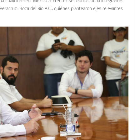
la coalición «Por México al Frente» se reunió con la integrantes
eracruz- Boca del Río A.C., quiénes plantearon ejes relevantes