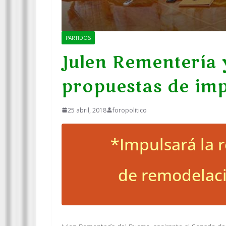
PARTIDOS
Julen Rementería 
propuestas de imp
25 abril, 2018
foropolitico
*Impulsará la r
de remodelació