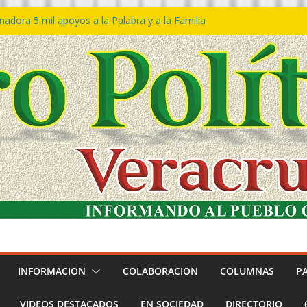
adora 5 mil apoyos a la Palabra y a la Familia
reso Declaraciones de Procedencia en contra
ipes
𝙩𝙖 𝙂𝙤𝙗𝙞𝙚𝙧𝙣𝙤 𝙙𝙚𝙡 𝙀𝙨𝙩𝙖𝙙𝙤 𝙖 𝙙𝙞𝙨𝙛𝙧𝙪𝙩𝙖𝙧
𝙡 𝙁𝙚𝙨𝙩𝙞𝙫𝙖𝙡 𝙙𝙚𝙡 𝙈𝙖𝙧 𝙚𝙣 𝘾𝙤𝙖𝙩𝙯𝙖𝙘𝙤𝙖𝙡𝙘𝙤𝙨
ión de policías con vocación de servicio y
dana: SSP
rtín Bravo rechaza acusaciones y asegura que
túan solicitud de desafuero
INFORMACION
COLABORACION
COLUMNAS
P
VIDEOS DESTACADOS
EN SOCIEDAD
DIRECTORIO