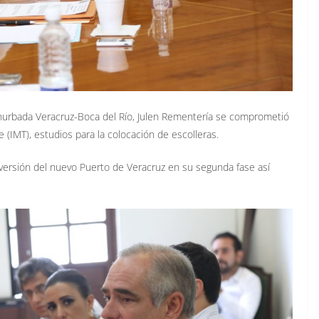
onurbada Veracruz-Boca del Río, Julen Rementería se comprometió
 (IMT), estudios para la colocación de escolleras.
nversión del nuevo Puerto de Veracruz en su segunda fase así