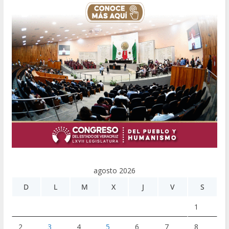
agosto 2026
D
L
M
X
J
V
S
1
2
3
4
5
6
7
8