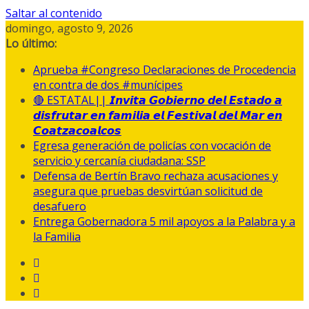
Saltar al contenido
domingo, agosto 9, 2026
Lo último:
Aprueba #Congreso Declaraciones de Procedencia
en contra de dos #munícipes
🔴 ESTATAL|| 𝙄𝙣𝙫𝙞𝙩𝙖 𝙂𝙤𝙗𝙞𝙚𝙧𝙣𝙤 𝙙𝙚𝙡 𝙀𝙨𝙩𝙖𝙙𝙤 𝙖
𝙙𝙞𝙨𝙛𝙧𝙪𝙩𝙖𝙧 𝙚𝙣 𝙛𝙖𝙢𝙞𝙡𝙞𝙖 𝙚𝙡 𝙁𝙚𝙨𝙩𝙞𝙫𝙖𝙡 𝙙𝙚𝙡 𝙈𝙖𝙧 𝙚𝙣
𝘾𝙤𝙖𝙩𝙯𝙖𝙘𝙤𝙖𝙡𝙘𝙤𝙨
Egresa generación de policías con vocación de
servicio y cercanía ciudadana: SSP
Defensa de Bertín Bravo rechaza acusaciones y
asegura que pruebas desvirtúan solicitud de
desafuero
Entrega Gobernadora 5 mil apoyos a la Palabra y a
la Familia