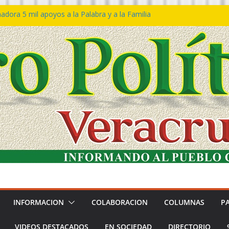
dora 5 mil apoyos a la Palabra y a la Familia
eso Declaraciones de Procedencia en contra
ipes
𝙩𝙖 𝙂𝙤𝙗𝙞𝙚𝙧𝙣𝙤 𝙙𝙚𝙡 𝙀𝙨𝙩𝙖𝙙𝙤 𝙖 𝙙𝙞𝙨𝙛𝙧𝙪𝙩𝙖𝙧
 𝙁𝙚𝙨𝙩𝙞𝙫𝙖𝙡 𝙙𝙚𝙡 𝙈𝙖𝙧 𝙚𝙣 𝘾𝙤𝙖𝙩𝙯𝙖𝙘𝙤𝙖𝙡𝙘𝙤𝙨
ón de policías con vocación de servicio y
dana: SSP
tín Bravo rechaza acusaciones y asegura que
úan solicitud de desafuero
INFORMACION
COLABORACION
COLUMNAS
P
VIDEOS DESTACADOS
EN SOCIEDAD
DIRECTORIO