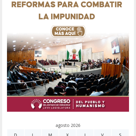
agosto 2026
D
L
M
X
J
V
S