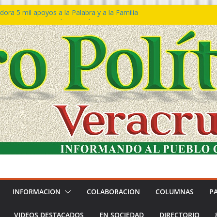
ora 5 mil apoyos a la Palabra y a la Familia
so Declaraciones de Procedencia en contra
es
𝙖 𝙂𝙤𝙗𝙞𝙚𝙧𝙣𝙤 𝙙𝙚𝙡 𝙀𝙨𝙩𝙖𝙙𝙤 𝙖 𝙙𝙞𝙨𝙛𝙧𝙪𝙩𝙖𝙧
𝙚𝙨𝙩𝙞𝙫𝙖𝙡 𝙙𝙚𝙡 𝙈𝙖𝙧 𝙚𝙣 𝘾𝙤𝙖𝙩𝙯𝙖𝙘𝙤𝙖𝙡𝙘𝙤𝙨
n de policías con vocación de servicio y
na: SSP
ín Bravo rechaza acusaciones y asegura que
an solicitud de desafuero
INFORMACION
COLABORACION
COLUMNAS
P
VIDEOS DESTACADOS
EN SOCIEDAD
DIRECTORIO