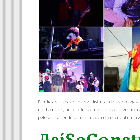
Familias reunidas pudieron disfrutar de las botarga
chicharrones, helado, fresas con crema, juegos mecá
pelotas, haciendo de este día un día especial e inol