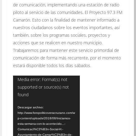
de comunicación, implementando una estación de radio
piloto al servicio de las comunidades, El Proyecto 97.3 FM
Camarón. Esto con la finalidad de mantener informado a
nuestros ciudadanos sobre los eventos importantes, así
también, sobre los programas sociales, proyectos y
acciones que se realicen en nuestro municipio.
Trabajaremos para mantener este servicio primordial de
comunicación de forma más recurrente, por el momento
estará disponible todos los días sábados.
Reproductor
Media error: Format(s) not
supported or source(s) not
de
found
vídeo
Descargar archivo:
http://www.foropoliticoveracruzano.com/w
p-content/uploads/2018/08/Iniciamos-
esta-semana-con-lo-acontecido...-
Comunicaci%C3%B3n-Social-H.-
Ayuntamiento-de-Camar%C3%B3n-de-