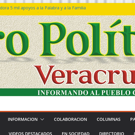
ora 5 mil apoyos a la Palabra y a la Familia
so Declaraciones de Procedencia en contra
es
𝙖 𝙂𝙤𝙗𝙞𝙚𝙧𝙣𝙤 𝙙𝙚𝙡 𝙀𝙨𝙩𝙖𝙙𝙤 𝙖 𝙙𝙞𝙨𝙛𝙧𝙪𝙩𝙖𝙧
𝙚𝙨𝙩𝙞𝙫𝙖𝙡 𝙙𝙚𝙡 𝙈𝙖𝙧 𝙚𝙣 𝘾𝙤𝙖𝙩𝙯𝙖𝙘𝙤𝙖𝙡𝙘𝙤𝙨
n de policías con vocación de servicio y
na: SSP
ín Bravo rechaza acusaciones y asegura que
an solicitud de desafuero
INFORMACION
COLABORACION
COLUMNAS
P
VIDEOS DESTACADOS
EN SOCIEDAD
DIRECTORIO