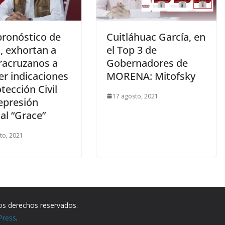
pronóstico de
Cuitláhuac García, en
s, exhortan a
el Top 3 de
racruzanos a
Gobernadores de
er indicaciones
MORENA: Mitofsky
tección Civil
17 agosto, 2021
epresión
al “Grace”
to, 2021
los derechos reservados.
Press
.