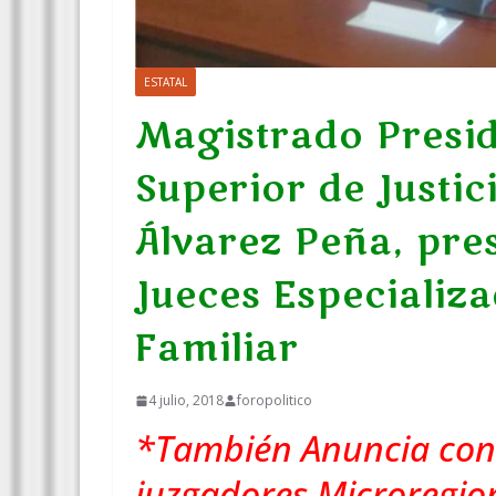
ESTATAL
Magistrado Presid
Superior de Justic
Álvarez Peña, pre
Jueces Especializ
Familiar
4 julio, 2018
foropolitico
*También Anuncia conv
juzgadores Microregion