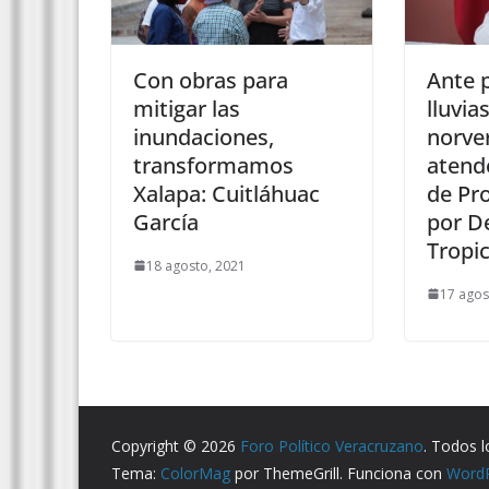
Con obras para
Ante 
mitigar las
lluvia
inundaciones,
norve
transformamos
atend
Xalapa: Cuitláhuac
de Pro
García
por D
Tropic
18 agosto, 2021
17 agos
Copyright © 2026
Foro Político Veracruzano
. Todos 
Tema:
ColorMag
por ThemeGrill. Funciona con
Word