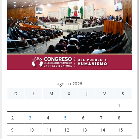
agosto 2026
D
L
M
X
J
V
S
1
2
3
4
5
6
7
8
9
10
11
12
13
14
15